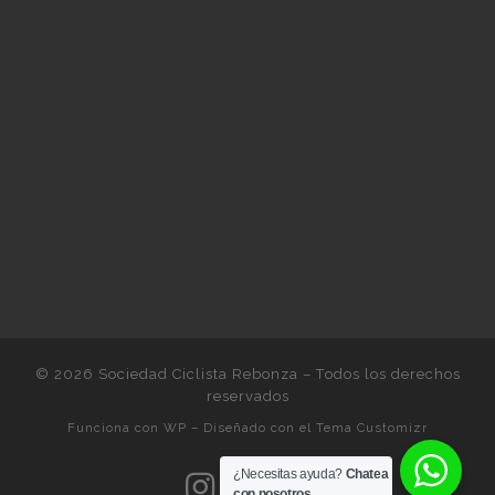
© 2026
Sociedad Ciclista Rebonza
– Todos los derechos
reservados
Funciona con
WP
– Diseñado con el
Tema Customizr
¿Necesitas ayuda?
Chatea
con nosotros