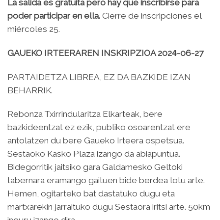
La salida es gratuita pero hay que inscribirse para
poder participar en ella.
Cierre de inscripciones el
miércoles 25.
GAUEKO IRTEERAREN INSKRIPZIOA 202
4
-06-27
PARTAIDETZA LIBREA, EZ DA BAZKIDE IZAN
BEHARRIK.
Rebonza Txirrindularitza Elkarteak, bere
bazkideentzat ez ezik, publiko osoarentzat ere
antolatzen du bere Gaueko Irteera ospetsua.
Sestaoko Kasko Plaza izango da abiapuntua.
Bidegorritik jaitsiko gara Galdamesko Geltoki
tabernara eramango gaituen bide berdea lotu arte.
Hemen, ogitarteko bat dastatuko dugu eta
martxarekin jarraituko dugu Sestaora iritsi arte. 50km