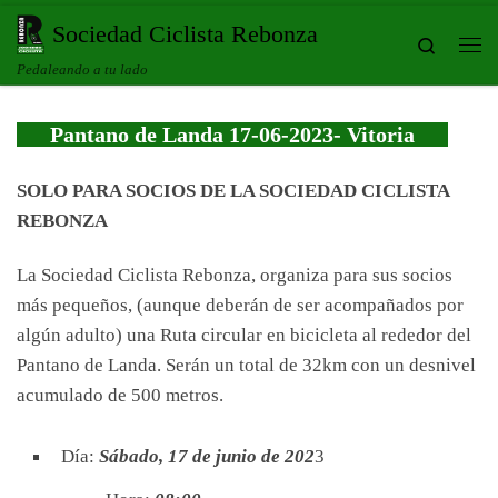
Saltar al contenido
Sociedad Ciclista Rebonza
Search
Me
Pedaleando a tu lado
Pantano de Landa 17-06-2023- Vitoria
SOLO PARA SOCIOS DE LA SOCIEDAD CICLISTA
REBONZA
La Sociedad Ciclista Rebonza, organiza para sus socios
más pequeños, (aunque deberán de ser acompañados por
algún adulto) una Ruta circular en bicicleta al rededor del
Pantano de Landa. Serán un total de 32km con un desnivel
acumulado de 500 metros.
Día:
Sábado, 17 de junio de 202
3