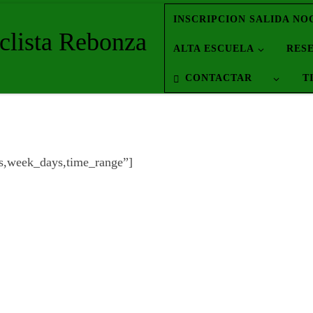
INSCRIPCION SALIDA NOC
clista Rebonza
ALTA ESCUELA
RES
CONTACTAR
T
rs,week_days,time_range”]