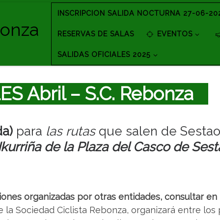
INSCRIPCION SALIDA NOCTURNA 27-06-20
bonza
RESERVAS DE SALAS
EVENTOS
SALIDAS OFICIALES 2025
S Abril – S.C. Rebonza
da)
para
las rutas
que salen de Sestao p
Ikurriña de la Plaza del Casco
de Sest
nes organizadas por otras entidades, consultar en
e la Sociedad Ciclista Rebonza, organizará entre los 