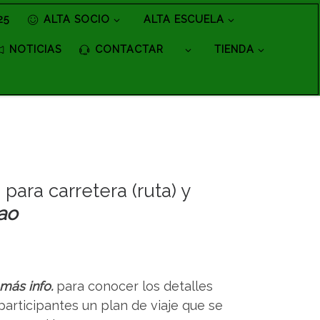
25
ALTA SOCIO
ALTA ESCUELA
NOTICIAS
CONTACTAR
TIENDA
ara carretera (ruta) y
ao
más info.
para conocer los detalles
participantes un plan de viaje que se