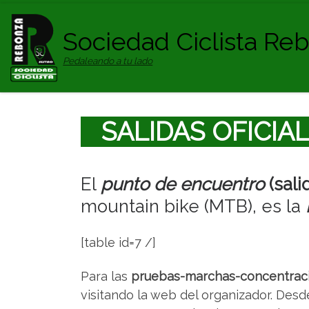
Saltar al contenido
Sociedad Ciclista Re
Pedaleando a tu lado
SALIDAS OFICIALE
El
punto de encuentro
(sali
mountain bike (MTB), es la
[table id=7 /]
Para las
pruebas-marchas-concentracio
visitando la web del organizador. Desd